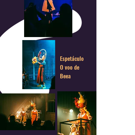
Espetáculo
O voo de
Beea